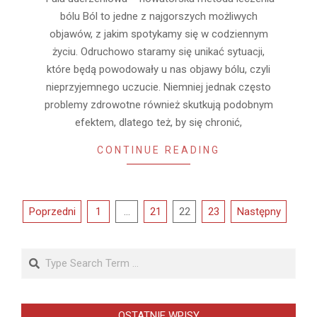
bólu Ból to jedne z najgorszych możliwych
objawów, z jakim spotykamy się w codziennym
życiu. Odruchowo staramy się unikać sytuacji,
które będą powodowały u nas objawy bólu, czyli
nieprzyjemnego uczucie. Niemniej jednak często
problemy zdrowotne również skutkują podobnym
efektem, dlatego też, by się chronić,
CONTINUE READING
Stronicowanie
Poprzedni
1
…
21
22
23
Następny
wpisów
Search
OSTATNIE WPISY