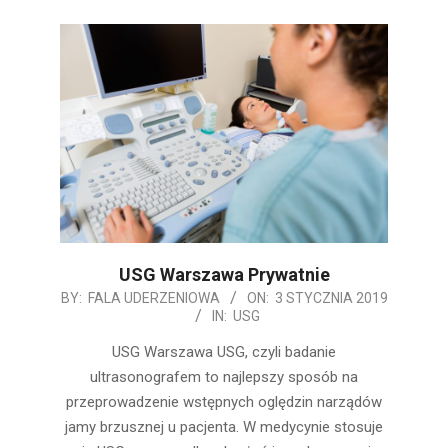
USG Warszawa Prywatnie
2019-
BY:
FALA UDERZENIOWA
ON:
3 STYCZNIA 2019
IN:
USG
01-
03
USG Warszawa USG, czyli badanie
ultrasonografem to najlepszy sposób na
przeprowadzenie wstępnych oględzin narządów
jamy brzusznej u pacjenta. W medycynie stosuje