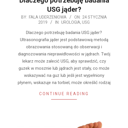
Dlaczego potrzebuję badania
USG jąder?
2019-
BY:
FALA UDERZENIOWA
ON:
24 STYCZNIA
2019
IN:
UROLOGIA
,
USG
01-
24
Dlaczego potrzebuję badania USG jąder?
Ultrasonografia jąder jest podstawową metodą
obrazowania stosowaną do obserwacji i
diagnozowania nieprawidłowości w jądrach. Twój
lekarz może zalecić USG, aby sprawdzić, czy
guzek w mosznie lub jądrach jest stały, co może
wskazywać na guz lub jeśli jest wypełniony
płynem, wskazuje na torbiel, może określić rodzaj
CONTINUE READING