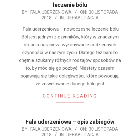
leczenie bólu
2018-
BY:
FALA UDERZENIOWA
ON:
30 LISTOPADA
2018
IN:
REHABILITACJA
11-
30
Fala uderzeniowa – nowoczesne leczenie bólu
Ból jest jednym z czynników, który w znacznym
stopniu ogranicza wykonywanie codziennych
czynności w naszym życiu. Dlatego też bardzo
chętnie szukamy różnych rodzajów sposobów na
to, by móc się go pozbyć. Niestety czasem
pojawiają się takie dolegliwości, które powodują,
że zniwelowanie danego bólu jest
CONTINUE READING
Fala uderzeniowa – opis zabiegów
2018-
BY:
FALA UDERZENIOWA
ON:
30 LISTOPADA
2018
IN:
REHABILITACJA
11-