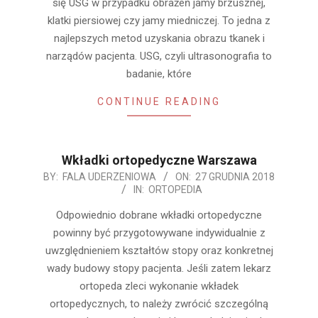
się USG w przypadku obrażeń jamy brzusznej,
klatki piersiowej czy jamy miedniczej. To jedna z
najlepszych metod uzyskania obrazu tkanek i
narządów pacjenta. USG, czyli ultrasonografia to
badanie, które
CONTINUE READING
Wkładki ortopedyczne Warszawa
2018-
BY:
FALA UDERZENIOWA
ON:
27 GRUDNIA 2018
IN:
ORTOPEDIA
12-
27
Odpowiednio dobrane wkładki ortopedyczne
powinny być przygotowywane indywidualnie z
uwzględnieniem kształtów stopy oraz konkretnej
wady budowy stopy pacjenta. Jeśli zatem lekarz
ortopeda zleci wykonanie wkładek
ortopedycznych, to należy zwrócić szczególną