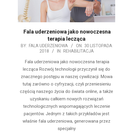
Fala uderzeniowa jako nowoczesna
terapia lecząca
2018-
BY:
FALA UDERZENIOWA
ON:
30 LISTOPADA
2018
IN:
REHABILITACJA
11-
30
Fala uderzeniowa jako nowoczesna terapia
lecząca Rozwój technologii przyczynił się do
znacznego postępu w naszej cywilizacji. Mowa
tutaj zarówno o cyfryzacji, czyli przeniesieniu
częścią naszego życia do świata online, a także
uzyskaniu całkiem nowych rozwiązań
technologicznych wspomagających leczenie
pacjentów. Jednym z takich przykładów jest
właśnie fala uderzeniowa, generowana przez
specjalny