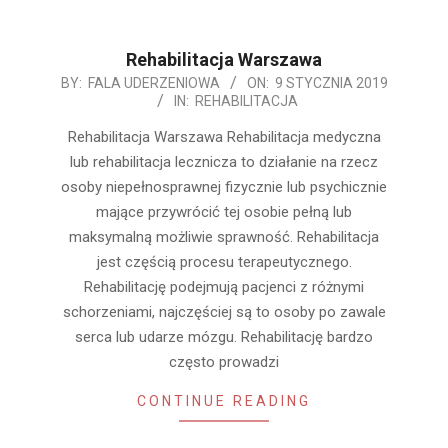
Rehabilitacja Warszawa
2019-
BY:
FALA UDERZENIOWA
ON:
9 STYCZNIA 2019
IN:
REHABILITACJA
01-
09
Rehabilitacja Warszawa Rehabilitacja medyczna
lub rehabilitacja lecznicza to działanie na rzecz
osoby niepełnosprawnej fizycznie lub psychicznie
mające przywrócić tej osobie pełną lub
maksymalną możliwie sprawność. Rehabilitacja
jest częścią procesu terapeutycznego.
Rehabilitację podejmują pacjenci z różnymi
schorzeniami, najczęściej są to osoby po zawale
serca lub udarze mózgu. Rehabilitację bardzo
często prowadzi
CONTINUE READING