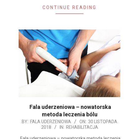
CONTINUE READING
Fala uderzeniowa – nowatorska
metoda leczenia bólu
2018-
BY:
FALA UDERZENIOWA
ON:
30 LISTOPADA
2018
IN:
REHABILITACJA
11-
30
Fala uderzeniowa – nowatorska metoda leczenia