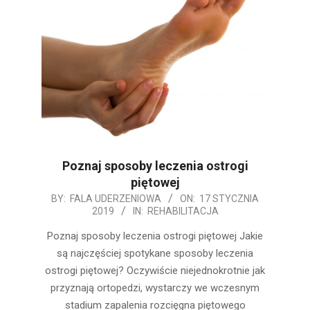
Poznaj sposoby leczenia ostrogi
piętowej
2019-
BY:
FALA UDERZENIOWA
ON:
17 STYCZNIA
2019
IN:
REHABILITACJA
01-
17
Poznaj sposoby leczenia ostrogi piętowej Jakie
są najczęściej spotykane sposoby leczenia
ostrogi piętowej? Oczywiście niejednokrotnie jak
przyznają ortopedzi, wystarczy we wczesnym
stadium zapalenia rozcięgna piętowego