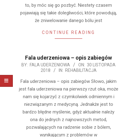
to, by móc się go pozbyć. Niestety czasem
pojawiają się takie dolegliwości, które powodują,
że zniwelowanie danego bólu jest
CONTINUE READING
Fala uderzeniowa – opis zabiegów
2018-
BY:
FALA UDERZENIOWA
ON:
30 LISTOPADA
2018
IN:
REHABILITACJA
11-
30
Fala uderzeniowa – opis zabiegów Słowo, jakim
jest fala uderzeniowa na pierwszy rzut oka, może
nam się kojarzyć z czymkolwiek odmiennym i
niezwiązanym z medycyną. Jednakże jest to
bardzo błędne myślenie, gdyż aktualnie należy
ona do jednych z najnowszych metod,
pozwalających na radzenie sobie z bólem,
wynikającym z problemów w