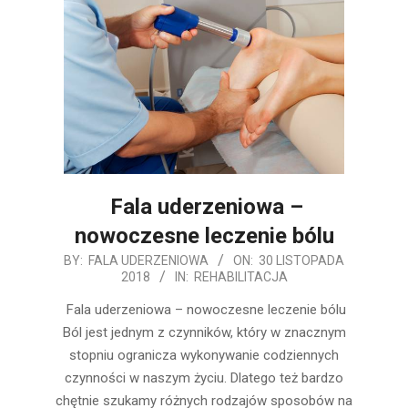
Fala uderzeniowa –
nowoczesne leczenie bólu
2018-
BY:
FALA UDERZENIOWA
ON:
30 LISTOPADA
2018
IN:
REHABILITACJA
11-
30
Fala uderzeniowa – nowoczesne leczenie bólu
Ból jest jednym z czynników, który w znacznym
stopniu ogranicza wykonywanie codziennych
czynności w naszym życiu. Dlatego też bardzo
chętnie szukamy różnych rodzajów sposobów na