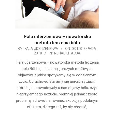
Fala uderzeniowa – nowatorska
metoda leczenia bólu
2018-
BY:
FALA UDERZENIOWA
ON:
30 LISTOPADA
2018
IN:
REHABILITACJA
11-
30
Fala uderzeniowa – nowatorska metoda leczenia
bólu Ból to jedne z najgorszych możliwych
objawów, z jakim spotykamy się w codziennym
życiu. Odruchowo staramy się unikać sytuacji,
które będą powodowały u nas objawy bólu, czyli
nieprzyjemnego uczucie. Niemniej jednak często
problemy zdrowotne również skutkują podobnym
efektem, dlatego też, by się chronić,