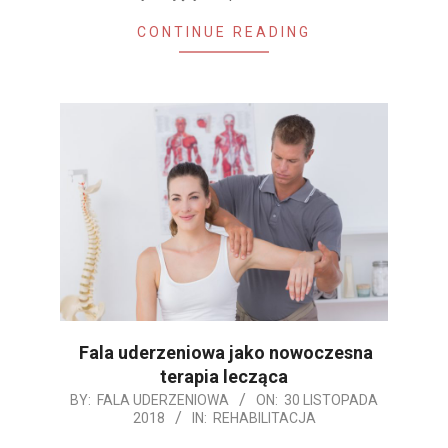
CONTINUE READING
Fala uderzeniowa jako nowoczesna
terapia lecząca
2018-
BY:
FALA UDERZENIOWA
ON:
30 LISTOPADA
2018
IN:
REHABILITACJA
11-