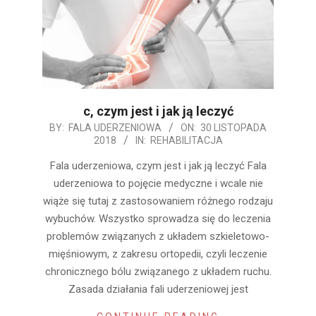
c, czym jest i jak ją leczyć
2018-
BY:
FALA UDERZENIOWA
ON:
30 LISTOPADA
2018
IN:
REHABILITACJA
11-
30
Fala uderzeniowa, czym jest i jak ją leczyć Fala
uderzeniowa to pojęcie medyczne i wcale nie
wiąże się tutaj z zastosowaniem różnego rodzaju
wybuchów. Wszystko sprowadza się do leczenia
problemów związanych z układem szkieletowo-
mięśniowym, z zakresu ortopedii, czyli leczenie
chronicznego bólu związanego z układem ruchu.
Zasada działania fali uderzeniowej jest