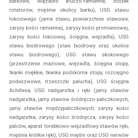
barkowe, więzadło kruczo-ramienne, stożek
rotatorów, mięśnie okolicy barku), USG stawu
łokciowego (jama stawu, powierzchnie stawowe,
zarysy kości ramiennej, zarysy kości promieniowej,
zarysy kości łokciowej, ścięgna, więzadła), USG
stawu biodrowego (staw biodrowy oraz okolice
stawu biodrowego), USG stawu skokowego
(przestrzenie maziowe, więzadła, ścięgna stopy,
tkanki miękkie, tkanka podskórna stopy, rozcięgno
podeszwowe, trzeszczki palucha), USG ścięgna
Achillesa, USG nadgarstka i ręki (jamy stawów
nadgarstka, jamy stawów śródręczo-paliczkowych,
jamy stawów międzypaliczkowych, zarysy kości
nadgarstka, zarysy kości śródręcza, zarysy kości
palców, aparat torebkowo-więzadłowy stawów ręki,
mięśnie krótkie ręki), USG mięśni oraz USG nerwów