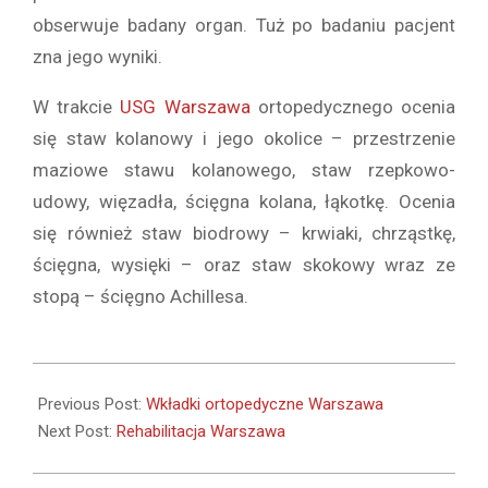
obserwuje badany organ. Tuż po badaniu pacjent
zna jego wyniki.
W trakcie
USG Warszawa
ortopedycznego ocenia
się staw kolanowy i jego okolice – przestrzenie
maziowe stawu kolanowego, staw rzepkowo-
udowy, więzadła, ścięgna kolana, łąkotkę. Ocenia
się również staw biodrowy – krwiaki, chrząstkę,
ścięgna, wysięki – oraz staw skokowy wraz ze
stopą – ścięgno Achillesa.
2019-
01-
Previous Post:
Wkładki ortopedyczne Warszawa
03
Next Post:
Rehabilitacja Warszawa