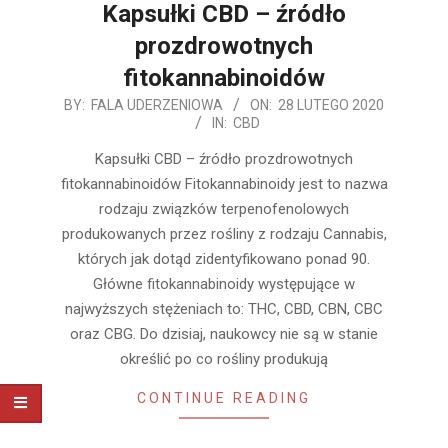
Kapsułki CBD – źródło
prozdrowotnych
fitokannabinoidów
2020-
BY:
FALA UDERZENIOWA
ON:
28 LUTEGO 2020
IN:
CBD
02-
28
Kapsułki CBD – źródło prozdrowotnych
fitokannabinoidów Fitokannabinoidy jest to nazwa
rodzaju związków terpenofenolowych
produkowanych przez rośliny z rodzaju Cannabis,
których jak dotąd zidentyfikowano ponad 90.
Główne fitokannabinoidy występujące w
najwyższych stężeniach to: THC, CBD, CBN, CBC
oraz CBG. Do dzisiaj, naukowcy nie są w stanie
określić po co rośliny produkują
CONTINUE READING