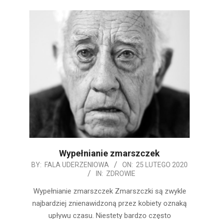
Wypełnianie zmarszczek
2020-
BY:
FALA UDERZENIOWA
ON:
25 LUTEGO 2020
IN:
ZDROWIE
02-
25
Wypełnianie zmarszczek Zmarszczki są zwykle
najbardziej znienawidzoną przez kobiety oznaką
upływu czasu. Niestety bardzo często