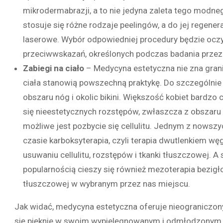
mikrodermabrazji, a to nie jedyna zaleta tego modne
stosuje się różne rodzaje peelingów, a do jej regener
laserowe. Wybór odpowiedniej procedury będzie oczy
przeciwwskazań, określonych podczas badania przez 
Zabiegi na ciało
– Medycyna estetyczna nie zna granic
ciała stanowią powszechną praktykę. Do szczególnie 
obszaru nóg i okolic bikini. Większość kobiet bardzo
się nieestetycznych rozstępów, zwłaszcza z obszaru b
możliwe jest pozbycie się cellulitu. Jednym z nowsz
czasie karboksyterapia, czyli terapia dwutlenkiem w
usuwaniu cellulitu, rozstępów i tkanki tłuszczowej. 
popularnością cieszy się również mezoterapia bezigłow
tłuszczowej w wybranym przez nas miejscu.
Jak widać, medycyna estetyczna oferuje nieograniczon
się pięknie w swoim wypielęgnowanym i odmłodzonym c