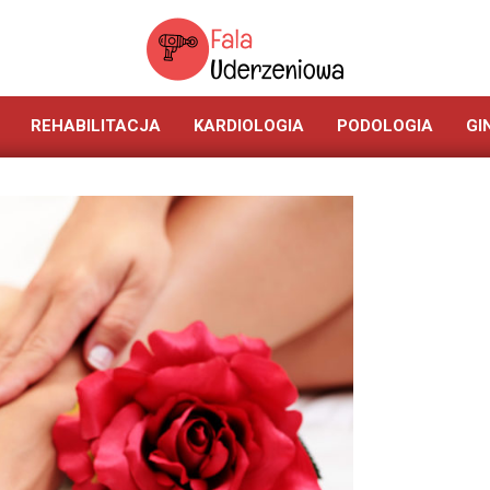
SERWIS
REHABILITACJA
KARDIOLOGIA
PODOLOGIA
GI
POŚWIĘCONY
FALII
UDERZENIOWEJ