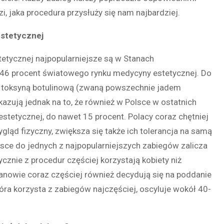
zi, jaka procedura przysłuży się nam najbardziej.
estetycznej
tycznej najpopularniejsze są w Stanach
46 procent światowego rynku medycyny estetycznej. Do
ie toksyną botulinową (zwaną powszechnie jadem
zują jednak na to, że również w Polsce w ostatnich
estetycznej, do nawet 15 procent. Polacy coraz chętniej
ląd fizyczny, zwiększa się także ich tolerancja na samą
sce do jednych z najpopularniejszych zabiegów zalicza
znie z procedur częściej korzystają kobiety niż
panowie coraz częściej również decydują się na poddanie
ra korzysta z zabiegów najczęściej, oscyluje wokół 40-