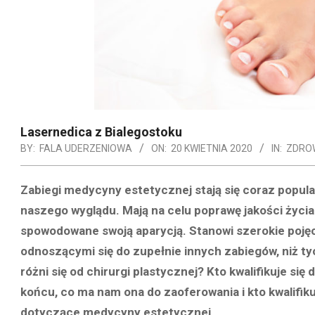
Lasernedica z Bialegostoku
BY:
FALA UDERZENIOWA
ON:
20 KWIETNIA 2020
IN:
ZDRO
Zabiegi medycyny estetycznej stają się coraz popu
naszego wyglądu. Mają na celu poprawę jakości życi
spowodowane swoją aparycją. Stanowi szerokie pojęci
odnoszącymi się do zupełnie innych zabiegów, niż t
różni się od chirurgi plastycznej? Kto kwalifikuje s
końcu, co ma nam ona do zaoferowania i kto kwalifik
dotyczące medycyny estetycznej.