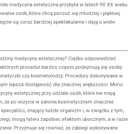
olski medycyna estetyczna przybyła w latach 90 XX wieku
wania osób, które chcą poczuć się młodziej i piękniej.
biegów są coraz bardziej spektakularne i dają o wiele
edziny medycyny estetycznej? Ciężko odpowiedzieć
iektórych procedur bardzo często podejmują się osoby
smetyczki czy kosmetolodzy. Procedury dokonywane w
mym lepsza dostępność dla znacznej większości. Mimo
cyny estetycznej przy udziale osób, które nie mają
m, że po wizycie w salonie kosmetycznym znacznie
pecjaliści, znający ludzki organizm i, w związku z tym,
iegi, mogą łatwo zapobiec efektom ubocznym, a w razie
zanie. Przyjmuje się również, że zabiegi wykonywane