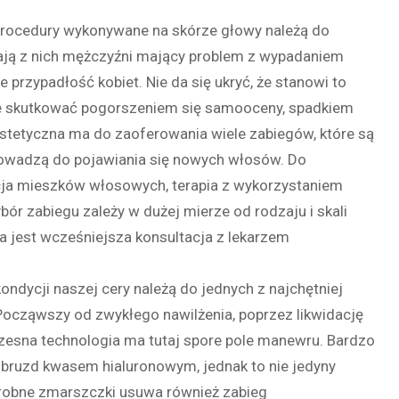
 procedury wykonywane na skórze głowy należą do
tają z nich mężczyźni mający problem z wypadaniem
e przypadłość kobiet. Nie da się ukryć, że stanowi to
oże skutkować pogorszeniem się samooceny, spadkiem
estetyczna ma do zaoferowania wiele zabiegów, które są
prowadzą do pojawiania się nowych włosów. Do
acja mieszków włosowych, terapia z wykorzystaniem
r zabiegu zależy w dużej mierze od rodzaju i skali
a jest wcześniejsza konsultacja z lekarzem
ndycji naszej cery należą do jednych z najchętniej
ocząwszy od zwykłego nawilżenia, poprzez likwidację
esna technologia ma tutaj spore pole manewru. Bardzo
 bruzd kwasem hialuronowym, jednak to nie jedyny
Drobne zmarszczki usuwa również zabieg