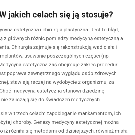
 jakich celach się ją stosuje?
na estetyczna i chirurgia plastyczna. Jest to błąd,
dną z głównych różnic pomiędzy medycyną estetyczną a
enta. Chirurgia zajmuje się rekonstrukcją wad ciała i
implantów, usuwanie poszczególnych części (np.
. Medycyna estetyczna zaś obejmuje zakres procedur
jest poprawa zewnętrznego wyglądu osób zdrowych.
nej, stawiają raczej na wydobycie z organizmu, za
 Choć medycyna estetyczna stanowi dziedzinę
e nie zaliczają się do świadczeń medycznych.
e się w trzech celach: zapobieganie mankamentom, ich
zebytej choroby. Genezy medycyny estetycznej można
o iż różniła się metodami od dzisiejszych, również miała