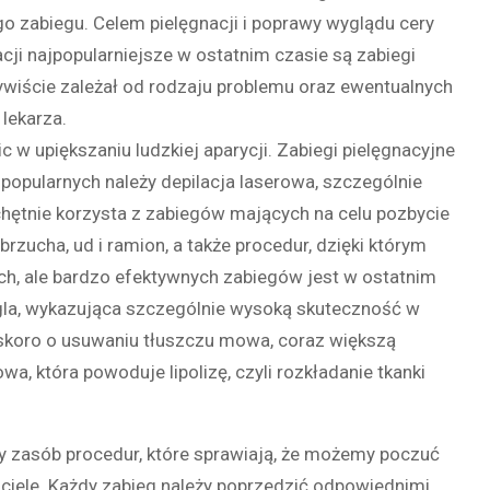
go zabiegu. Celem pielęgnacji i poprawy wyglądu cery
acji najpopularniejsze w ostatnim czasie są zabiegi
wiście zależał od rodzaju problemu oraz ewentualnych
lekarza.
 w upiększaniu ludzkiej aparycji. Zabiegi pielęgnacyjne
popularnych należy depilacja laserowa, szczególnie
 chętnie korzysta z zabiegów mających na celu pozbycie
rzucha, ud i ramion, a także procedur, dzięki którym
ych, ale bardzo efektywnych zabiegów jest w ostatnim
ęgla, wykazująca szczególnie wysoką skuteczność w
A skoro o usuwaniu tłuszczu mowa, coraz większą
a, która powoduje lipolizę, czyli rozkładanie tkanki
y zasób procedur, które sprawiają, że możemy poczuć
iele. Każdy zabieg należy poprzedzić odpowiednimi