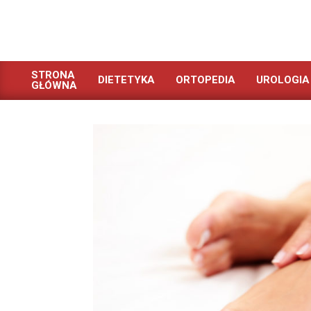
Skip
to
content
STRONA
DIETETYKA
ORTOPEDIA
UROLOGIA
GŁÓWNA
Primary
Navigation
Menu