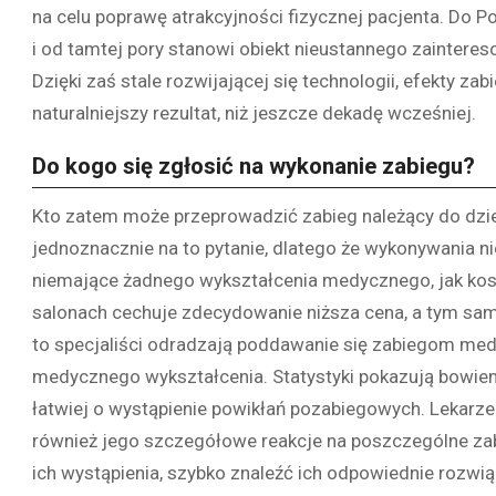
na celu poprawę atrakcyjności fizycznej pacjenta. Do P
i od tamtej pory stanowi obiekt nieustannego zaintereso
Dzięki zaś stale rozwijającej się technologii, efekty za
naturalniejszy rezultat, niż jeszcze dekadę wcześniej.
Do kogo się zgłosić na wykonanie zabiegu?
Kto zatem może przeprowadzić zabieg należący do dzi
jednoznacznie na to pytanie, dlatego że wykonywania n
niemające żadnego wykształcenia medycznego, jak ko
salonach cechuje zdecydowanie niższa cena, a tym sa
to specjaliści odradzają poddawanie się zabiegom medy
medycznego wykształcenia. Statystyki pokazują bowie
łatwiej o wystąpienie powikłań pozabiegowych. Lekarze s
również jego szczegółowe reakcje na poszczególne zab
ich wystąpienia, szybko znaleźć ich odpowiednie rozwią