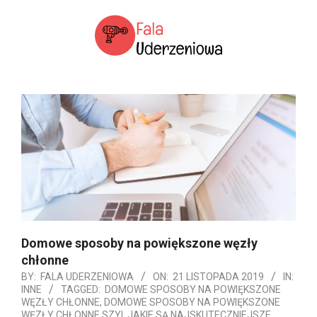
Skip
to
content
SERWIS
Primary
POŚWIĘCONY
Navigation
FALII
Menu
UDERZENIOWEJ
Domowe sposoby na powiększone węzły
chłonne
BY:
FALA UDERZENIOWA
ON:
21 LISTOPADA 2019
IN:
INNE
TAGGED:
DOMOWE SPOSOBY NA POWIĘKSZONE
WĘZŁY CHŁONNE
,
DOMOWE SPOSOBY NA POWIĘKSZONE
WĘZŁY CHŁONNE SZYI
,
JAKIE SĄ NAJSKUTECZNIEJSZE