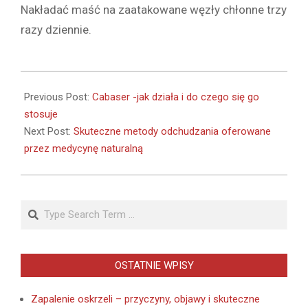
Nakładać maść na zaatakowane węzły chłonne trzy
razy dziennie.
2019-
11-
Previous Post:
Cabaser -jak działa i do czego się go
21
stosuje
Next Post:
Skuteczne metody odchudzania oferowane
przez medycynę naturalną
Search
OSTATNIE WPISY
Zapalenie oskrzeli – przyczyny, objawy i skuteczne