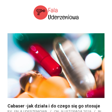
Skip
to
content
SERWIS
Primary
POŚWIĘCONY
Navigation
FALII
Menu
UDERZENIOWEJ
Cabaser -jak działa i do czego się go stosuje
BY:
FALA UDERZENIOWA
ON:
9 LISTOPADA 2019
IN: