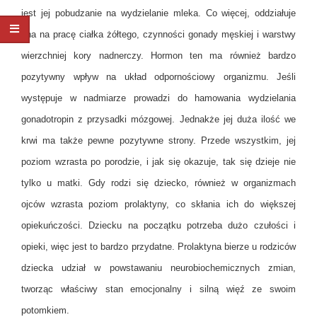
jest jej pobudzanie na wydzielanie mleka. Co więcej, oddziałuje
ona na pracę ciałka żółtego, czynności gonady męskiej i warstwy
wierzchniej kory nadnerczy. Hormon ten ma również bardzo
pozytywny wpływ na układ odpornościowy organizmu. Jeśli
występuje w nadmiarze prowadzi do hamowania wydzielania
gonadotropin z przysadki mózgowej. Jednakże jej duża ilość we
krwi ma także pewne pozytywne strony. Przede wszystkim, jej
poziom wzrasta po porodzie, i jak się okazuje, tak się dzieje nie
tylko u matki. Gdy rodzi się dziecko, również w organizmach
ojców wzrasta poziom prolaktyny, co skłania ich do większej
opiekuńczości. Dziecku na początku potrzeba dużo czułości i
opieki, więc jest to bardzo przydatne. Prolaktyna bierze u rodziców
dziecka udział w powstawaniu neurobiochemicznych zmian,
tworząc właściwy stan emocjonalny i silną więź ze swoim
potomkiem.