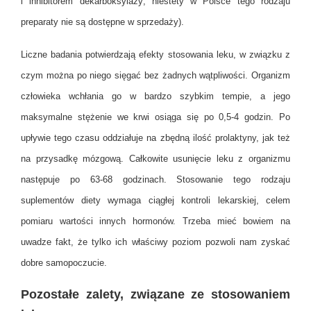
i inhibitorem dekarboksylazy; niestety w Polsce tego rodzaju
preparaty nie są dostępne w sprzedaży).
Liczne badania potwierdzają efekty stosowania leku, w związku z
czym można po niego sięgać bez żadnych wątpliwości. Organizm
człowieka wchłania go w bardzo szybkim tempie, a jego
maksymalne stężenie we krwi osiąga się po 0,5-4 godzin. Po
upływie tego czasu oddziałuje na zbędną ilość prolaktyny, jak też
na przysadkę mózgową. Całkowite usunięcie leku z organizmu
następuje po 63-68 godzinach. Stosowanie tego rodzaju
suplementów diety wymaga ciągłej kontroli lekarskiej, celem
pomiaru wartości innych hormonów. Trzeba mieć bowiem na
uwadze fakt, że tylko ich właściwy poziom pozwoli nam zyskać
dobre samopoczucie.
Pozostałe zalety, związane ze stosowaniem