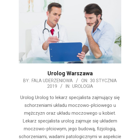
Urolog Warszawa
2019-
BY:
FALA UDERZENIOWA
ON:
30 STYCZNIA
2019
IN:
UROLOGIA
01-
30
Urolog Urolog to lekarz specjalista zajmujący się
schorzeniami układu moczowo-płciowego u
mężczyzn oraz układu moczowego u kobiet.
Lekarz specjalista urolog zajmuje się układem
moczowo-płciowym, jego budową, fizjologią,
schorzeniami, wadami patologicznymi w aspekcie