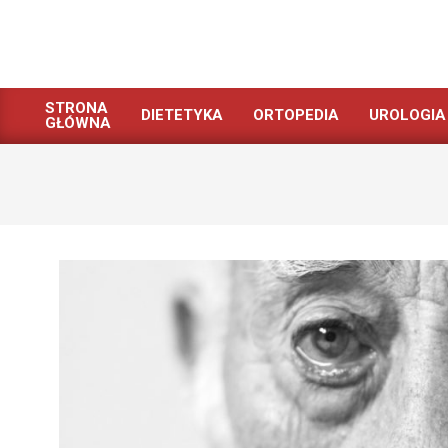
Skip
to
content
STRONA
DIETETYKA
ORTOPEDIA
UROLOGIA
GŁÓWNA
Primary
Navigation
Menu