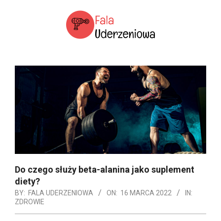
Skip
to
content
SERWIS
Primary
POŚWIĘCONY
Navigation
FALII
Menu
UDERZENIOWEJ
Do czego służy beta-alanina jako suplement
diety?
BY:
FALA UDERZENIOWA
ON:
16 MARCA 2022
IN:
ZDROWIE