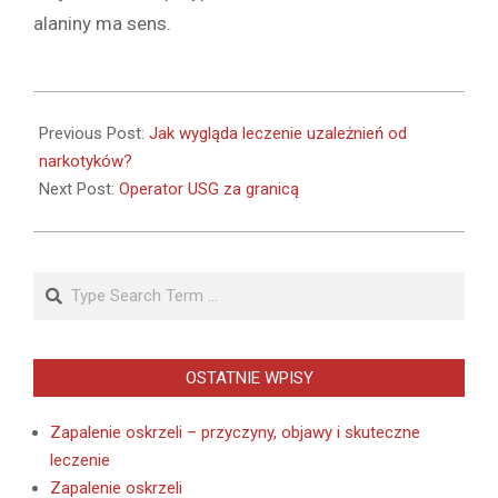
alaniny ma sens.
2022-
03-
Previous Post:
Jak wygląda leczenie uzależnień od
16
narkotyków?
Next Post:
Operator USG za granicą
Search
OSTATNIE WPISY
Zapalenie oskrzeli – przyczyny, objawy i skuteczne
leczenie
Zapalenie oskrzeli