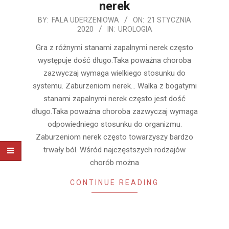
nerek
2020-
BY:
FALA UDERZENIOWA
ON:
21 STYCZNIA
2020
IN:
UROLOGIA
01-
21
Gra z różnymi stanami zapalnymi nerek często
występuje dość długo.Taka poważna choroba
zazwyczaj wymaga wielkiego stosunku do
systemu. Zaburzeniom nerek… Walka z bogatymi
stanami zapalnymi nerek często jest dość
długo.Taka poważna choroba zazwyczaj wymaga
odpowiedniego stosunku do organizmu.
Zaburzeniom nerek często towarzyszy bardzo
trwały ból. Wśród najczęstszych rodzajów
chorób można
CONTINUE READING