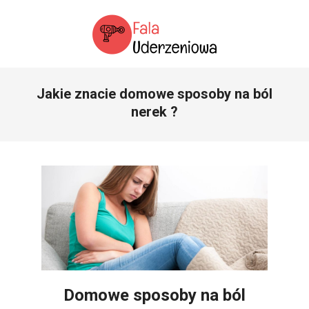
Skip
to
content
SERWIS
Primary
POŚWIĘCONY
Jakie znacie domowe sposoby na ból
Navigation
FALII
Menu
nerek ?
UDERZENIOWEJ
Domowe sposoby na ból