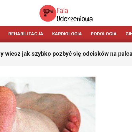
SERWIS
REHABILITACJA
KARDIOLOGIA
PODOLOGIA
GI
POŚWIĘCONY
FALII
y wiesz jak szybko pozbyć się odcisków na palc
UDERZENIOWEJ