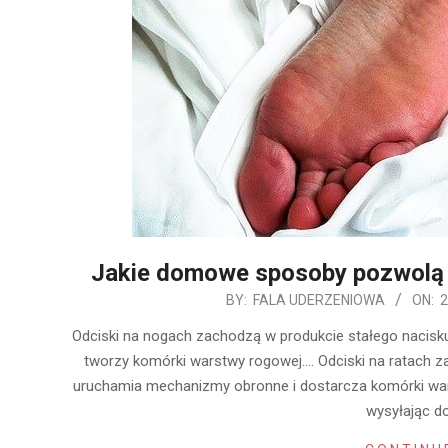
Jakie domowe sposoby pozwolą 
2020-
BY:
FALA UDERZENIOWA
ON:
2
01-
Odciski na nogach zachodzą w produkcie stałego nacisk
02
tworzy komórki warstwy rogowej…. Odciski na ratach z
uruchamia mechanizmy obronne i dostarcza komórki war
wysyłając d