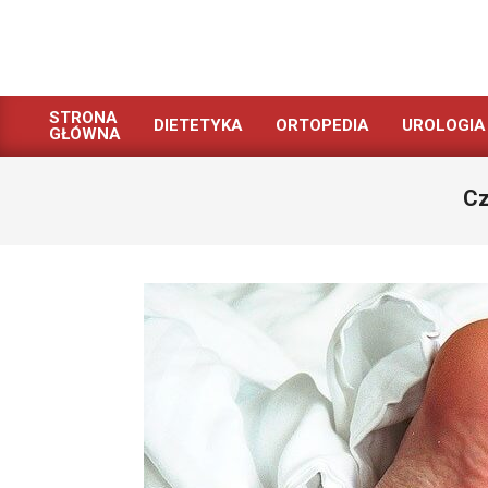
Skip
to
content
STRONA
DIETETYKA
ORTOPEDIA
UROLOGIA
GŁÓWNA
Primary
Navigation
Menu
Cz