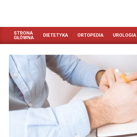
Skip
to
content
STRONA
DIETETYKA
ORTOPEDIA
UROLOGIA
GŁÓWNA
Primary
Navigation
Menu