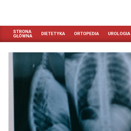
Skip
to
content
STRONA
DIETETYKA
ORTOPEDIA
UROLOGIA
GŁÓWNA
Primary
Navigation
Menu