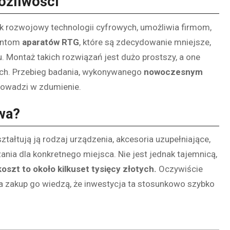
ożliwości
rok rozwojowy technologii cyfrowych, umożliwia firmom,
ientom
aparatów RTG
, które są zdecydowanie mniejsze,
 Montaż takich rozwiązań jest dużo prostszy, a one
ch. Przebieg badania, wykonywanego
nowoczesnym
prowadzi w zdumienie.
wa?
tałtują ją rodzaj urządzenia, akcesoria uzupełniające,
ia dla konkretnego miejsca. Nie jest jednak tajemnicą,
koszt to około kilkuset tysięcy złotych.
Oczywiście
 na zakup go wiedzą, że inwestycja ta stosunkowo szybko