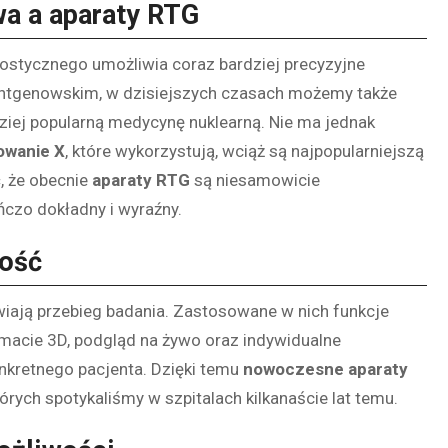
a a aparaty RTG
nostycznego umożliwia coraz bardziej precyzyjne
ntgenowskim, w dzisiejszych czasach możemy także
iej popularną medycynę nuklearną. Nie ma jednak
owanie X
, które wykorzystują, wciąż są najpopularniejszą
 że obecnie
aparaty RTG
są niesamowicie
ńczo dokładny i wyraźny.
ność
wiają przebieg badania. Zastosowane w nich funkcje
rmacie 3D, podgląd na żywo oraz indywidualne
kretnego pacjenta. Dzięki temu
nowoczesne aparaty
órych spotykaliśmy w szpitalach kilkanaście lat temu.