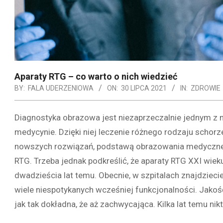
Aparaty RTG – co warto o nich wiedzieć
BY:
FALA UDERZENIOWA
ON:
30 LIPCA 2021
IN:
ZDROWIE
Diagnostyka obrazowa jest niezaprzeczalnie jednym z
medycynie. Dzięki niej leczenie różnego rodzaju schor
nowszych rozwiązań, podstawą obrazowania medycznego
RTG. Trzeba jednak podkreślić, że aparaty RTG XXI wie
dwadzieścia lat temu. Obecnie, w szpitalach znajdzie
wiele niespotykanych wcześniej funkcjonalności. Jako
jak tak dokładna, że aż zachwycająca. Kilka lat temu nikt o