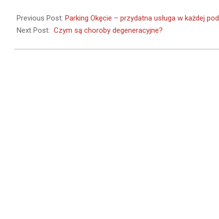
2021-
07-
Previous Post:
Parking Okęcie – przydatna usługa w każdej po
30
Next Post:
Czym są choroby degeneracyjne?