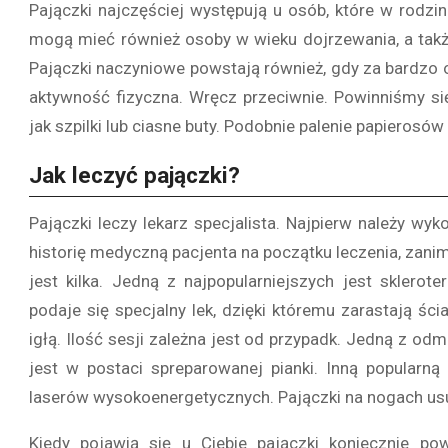
Pajączki najczęściej występują u osób, które w rodzi
mogą mieć również osoby w wieku dojrzewania, a takż
Pajączki naczyniowe powstają również, gdy za bardzo 
aktywność fizyczna. Wręcz przeciwnie. Powinniśmy si
jak szpilki lub ciasne buty. Podobnie palenie papieros
Jak leczyć pajączki?
Pajączki leczy lekarz specjalista. Najpierw należy w
historię medyczną pacjenta na początku leczenia, zan
jest kilka. Jedną z najpopularniejszych jest sklero
podaje się specjalny lek, dzięki któremu zarastają śc
igłą. Ilość sesji zależna jest od przypadk. Jedną z odmi
jest w postaci spreparowanej pianki. Inną popularną
laserów wysokoenergetycznych. Pajączki na nogach usuw
Kiedy pojawią się u Ciebie pajączki koniecznie po