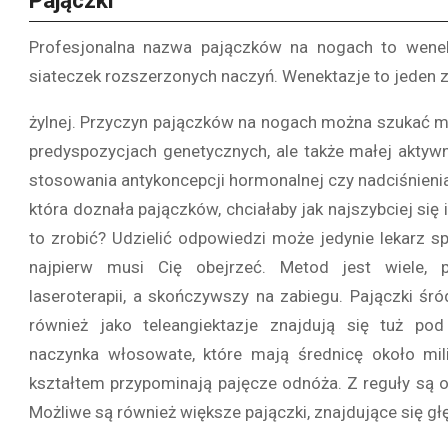
Pajączki
Profesjonalna nazwa pajączków na nogach to wenekt
siateczek rozszerzonych naczyń. Wenektazje to jeden
żylnej. Przyczyn pajączków na nogach można szukać m
predyspozycjach genetycznych, ale także małej aktywn
stosowania antykoncepcji hormonalnej czy nadciśnieni
która doznała pajączków, chciałaby jak najszybciej się 
to zrobić? Udzielić odpowiedzi może jedynie lekarz spe
najpierw musi Cię obejrzeć. Metod jest wiele,
laseroterapii, a skończywszy na zabiegu. Pajączki śr
również jako teleangiektazje znajdują się tuż po
naczynka włosowate, które mają średnicę około mi
kształtem przypominają pajęcze odnóża. Z reguły są o
Możliwe są również większe pajączki, znajdujące się głę