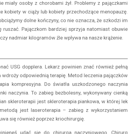
nie miały osoby z chorobami żył. Problemy z pajączkami
e kobiety w ciąży lub kobiety przechodzące menopauzę.
obciążymy dolne kończyny, co nie oznacza, że szkodzi im
ę ruszać. Pajączkom bardziej sprzyja natomiast obuwie
ów czy nadmiar kilogramów źle wpływa na nasze krążenie.
ykonać USG dopplera. Lekarz powinien znać również pełną
im wdroży odpowiednią terapię. Metod leczenia pajączków
terapia kompresyjna. Do światła uszkodzonego naczynia
ianki naczynia. To zabieg bezbolesny, wykonywany cienką
an skleroterapii jest skleroterapia piankowa, w której lek
 metodą jest laseroterapia – zabieg z wykorzystaniem
a się również poprzez kriochirurgię.
winieneś udać się do chirurga naczyniowego. Chirurg