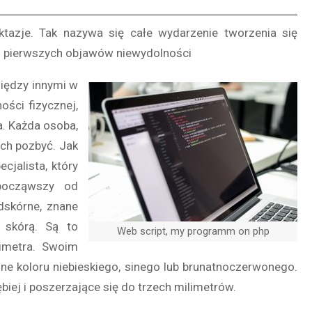
azje. Tak nazywa się całe wydarzenie tworzenia się
 z pierwszych objawów niewydolności
iędzy innymi w
ości fizycznej,
a. Każda osoba,
ich pozbyć. Jak
cjalista, który
 począwszy od
ódskórne, znane
d skórą. Są to
Web script, my programm on php
limetra. Swoim
ne koloru niebieskiego, sinego lub brunatnoczerwonego.
biej i poszerzające się do trzech milimetrów.