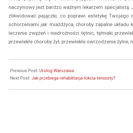
naczyniowy jest bardzo ważnym lekarzem specjalistą. 
zlikwidować pajączki, co poprawi estetykę Twojego c
schorzeniami jak: miażdżyca, choroby zapalne układu kr
leczenie zwężeń i niedrożności tętnic, tętniaki przewlek
przewlekłe choroby żył, przewlekłe owrzodzenia żylne
2019-
02-
Previous Post:
Urolog Warszawa
07
Next Post:
Jak przebiega rehabilitacja łokcia tenisisty?