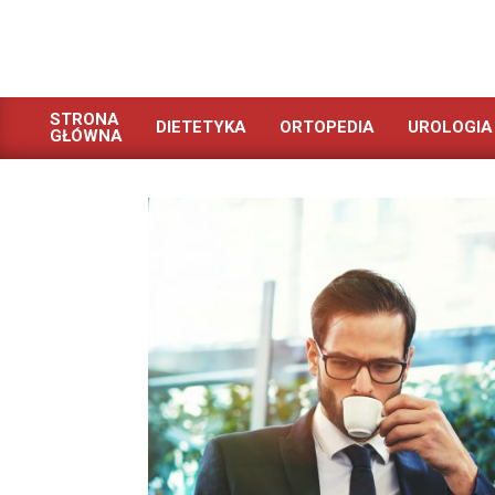
Skip
to
content
STRONA
DIETETYKA
ORTOPEDIA
UROLOGIA
GŁÓWNA
Primary
Navigation
Menu